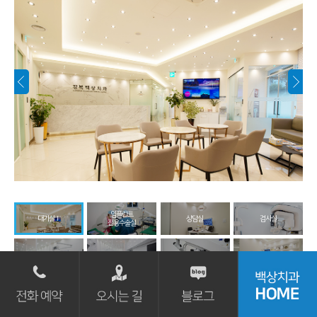
임플란트
대기실Ⅰ
상담실
검사실
전용수술실
진료실Ⅰ
진료실Ⅱ
진료실Ⅲ
예진실
기공실
기공실Ⅱ